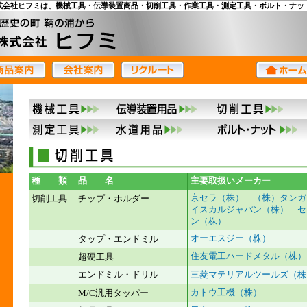
式会社ヒフミは、機械工具・伝導装置商品・切削工具・作業工具・測定工具・ボルト・ナッ
種 類
品 名
主要取扱いメーカー
京セラ（株）
（株）タンガ
切削工具
チップ・ホルダー
イスカルジャパン（株） セ
ン（株）
オーエスジー（株）
タップ・エンドミル
住友電工ハードメタル（株）
超硬工具
エンドミル・ドリル
三菱マテリアルツールズ（株
カトウ工機（株）
M/C汎用タッパー