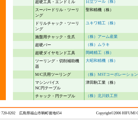
日立ツール（株）
超硬工具・エンドミル
スーパードリル・ツーリ
聖和精機（株）
ング
ユキワ精工（株）
ドリルチャック・ツーリ
ング
（株）アーム産業
施盤用チャック・生爪
（株）ムラキ
超硬バー
岡崎精工（株）
超硬ダイヤモンド工具
大昭和精機（株）
ツーリング・切削補助機
器
M/C汎用ツーリング
（株）MSTコーポレーション
マシンバイス
津田駒工業（株）
NC円テーブル
（株）北川鉄工所
チャック・円テーブル
20-0202 広島県福山市鞆町後地654
Copyright©2006 HIFUMI CO