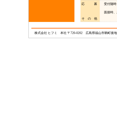
応 募
受付随時
ＴＥＬ0
面接時、
そ の 他
株式会社 ヒフミ 本社 〒720-0202 広島県福山市鞆町後地