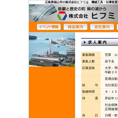
広島県福山市の株式会社ヒフミは、機械工具・伝導装置
募集職種
営業 ル
募集人数
若干名
応募資格
大学・専
年齢２０
普通自動
給 与
当社規定
勤務時間
８：１５
待 遇
昇給年１
社会保険・
定期健康
休 日
日曜・祭